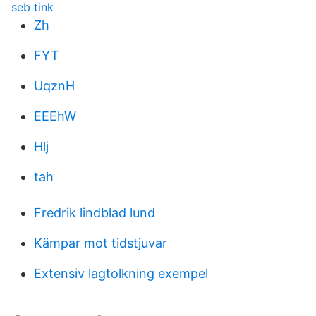
seb tink
Zh
FYT
UqznH
EEEhW
Hlj
tah
Fredrik lindblad lund
Kämpar mot tidstjuvar
Extensiv lagtolkning exempel